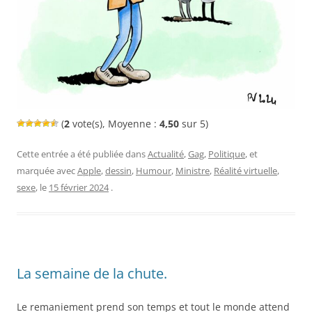
(
2
vote(s), Moyenne :
4,50
sur 5)
Cette entrée a été publiée dans
Actualité
,
Gag
,
Politique
, et
marquée avec
Apple
,
dessin
,
Humour
,
Ministre
,
Réalité virtuelle
,
sexe
, le
15 février 2024
.
La semaine de la chute.
Le remaniement prend son temps et tout le monde attend