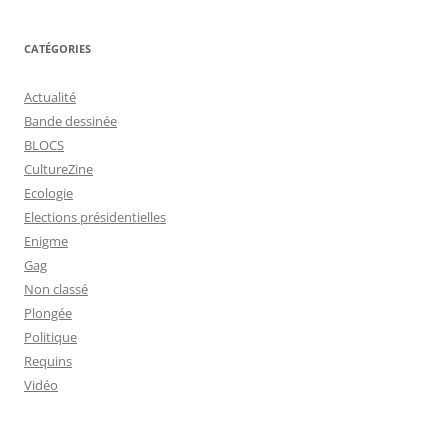
CATÉGORIES
Actualité
Bande dessinée
BLOCS
CultureZine
Ecologie
Elections présidentielles
Enigme
Gag
Non classé
Plongée
Politique
Requins
Vidéo