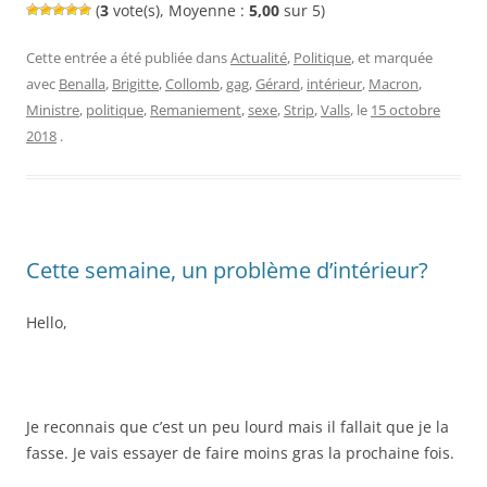
(
3
vote(s), Moyenne :
5,00
sur 5)
Cette entrée a été publiée dans
Actualité
,
Politique
, et marquée
avec
Benalla
,
Brigitte
,
Collomb
,
gag
,
Gérard
,
intérieur
,
Macron
,
Ministre
,
politique
,
Remaniement
,
sexe
,
Strip
,
Valls
, le
15 octobre
2018
.
Cette semaine, un problème d’intérieur?
Hello,
Je reconnais que c’est un peu lourd mais il fallait que je la
fasse. Je vais essayer de faire moins gras la prochaine fois.