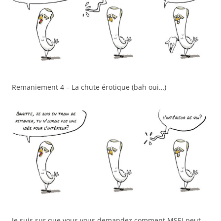
Remaniement 4 – La chute érotique (bah oui…)
Je suis sur que vous vous demandez comment MSEI peut