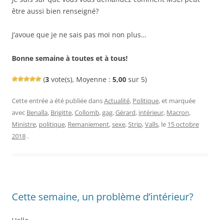
être aussi bien renseigné?
J’avoue que je ne sais pas moi non plus…
Bonne semaine à toutes et à tous!
(
3
vote(s), Moyenne :
5,00
sur 5)
Cette entrée a été publiée dans
Actualité
,
Politique
, et marquée
avec
Benalla
,
Brigitte
,
Collomb
,
gag
,
Gérard
,
intérieur
,
Macron
,
Ministre
,
politique
,
Remaniement
,
sexe
,
Strip
,
Valls
, le
15 octobre
2018
.
Cette semaine, un problème d’intérieur?