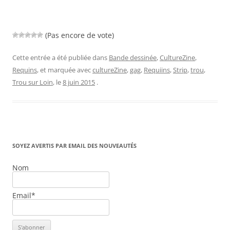
(Pas encore de vote)
Cette entrée a été publiée dans
Bande dessinée
,
CultureZine
,
Requins
, et marquée avec
cultureZine
,
gag
,
Requiins
,
Strip
,
trou
,
Trou sur Loin
, le
8 juin 2015
.
SOYEZ AVERTIS PAR EMAIL DES NOUVEAUTÉS
Nom
Email*