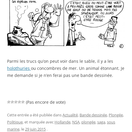
Parmi les trucs qu’on peut voir dans le sable, il y a les
holothuries
ou concombres de mer. Un animal étonnant. Je
me demande si je n’en ferai pas une bande dessinée.
(Pas encore de vote)
Cette entrée a été publiée dans
Actualité
,
Bande dessinée
,
Plongée
,
Politique
, et marquée avec
Hollande
,
NSA
,
plongée
,
saga
,
sous
marine
, le
29 juin 2015
.