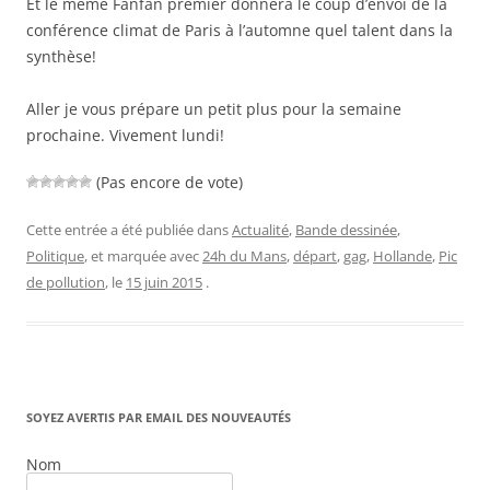
Et le même Fanfan premier donnera le coup d’envoi de la
conférence climat de Paris à l’automne quel talent dans la
synthèse!
Aller je vous prépare un petit plus pour la semaine
prochaine. Vivement lundi!
(Pas encore de vote)
Cette entrée a été publiée dans
Actualité
,
Bande dessinée
,
Politique
, et marquée avec
24h du Mans
,
départ
,
gag
,
Hollande
,
Pic
de pollution
, le
15 juin 2015
.
SOYEZ AVERTIS PAR EMAIL DES NOUVEAUTÉS
Nom