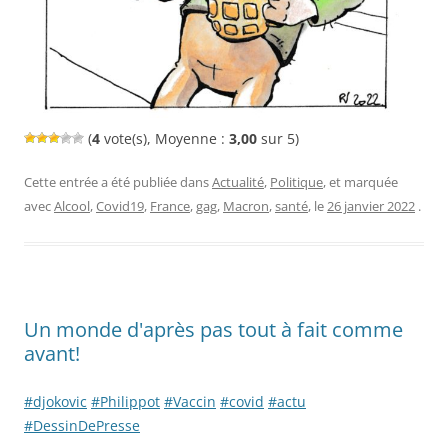
(
4
vote(s), Moyenne :
3,00
sur 5)
Cette entrée a été publiée dans
Actualité
,
Politique
, et marquée
avec
Alcool
,
Covid19
,
France
,
gag
,
Macron
,
santé
, le
26 janvier 2022
.
Un monde d'après pas tout à fait comme
avant!
#djokovic
#Philippot
#Vaccin
#covid
#actu
#DessinDePresse