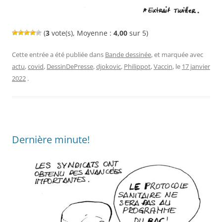
(
3
vote(s), Moyenne :
4,00
sur 5)
Cette entrée a été publiée dans
Bande dessinée
, et marquée avec
actu
,
covid
,
DessinDePresse
,
djokovic
,
Philippot
,
Vaccin
, le
17 janvier
2022
.
Dernière minute!