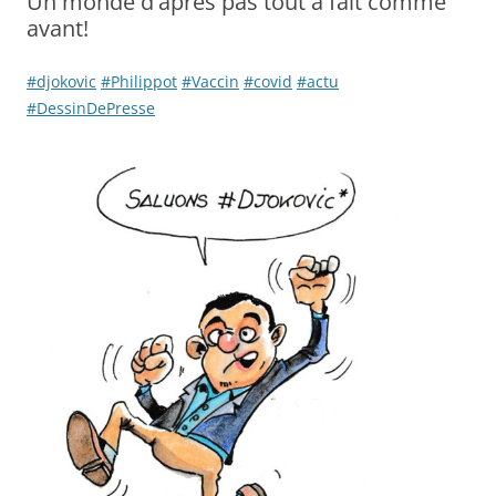
Un monde d'après pas tout à fait comme
avant!
#djokovic
#Philippot
#Vaccin
#covid
#actu
#DessinDePresse