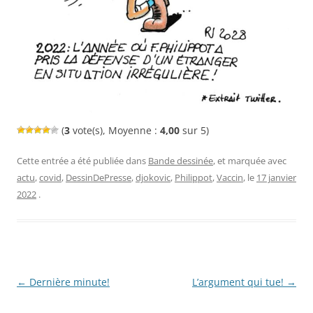
(
3
vote(s), Moyenne :
4,00
sur 5)
Cette entrée a été publiée dans
Bande dessinée
, et marquée avec
actu
,
covid
,
DessinDePresse
,
djokovic
,
Philippot
,
Vaccin
, le
17 janvier
2022
.
Navigation
←
Dernière minute!
L’argument qui tue!
→
des