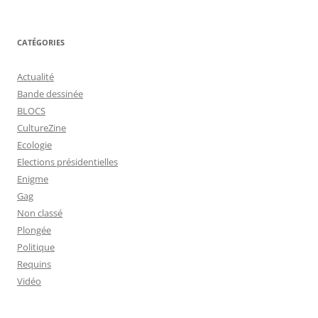
CATÉGORIES
Actualité
Bande dessinée
BLOCS
CultureZine
Ecologie
Elections présidentielles
Enigme
Gag
Non classé
Plongée
Politique
Requins
Vidéo