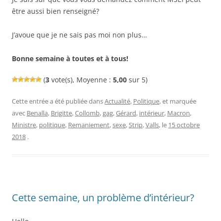
être aussi bien renseigné?
J’avoue que je ne sais pas moi non plus…
Bonne semaine à toutes et à tous!
(
3
vote(s), Moyenne :
5,00
sur 5)
Cette entrée a été publiée dans
Actualité
,
Politique
, et marquée
avec
Benalla
,
Brigitte
,
Collomb
,
gag
,
Gérard
,
intérieur
,
Macron
,
Ministre
,
politique
,
Remaniement
,
sexe
,
Strip
,
Valls
, le
15 octobre
2018
.
Cette semaine, un problème d’intérieur?