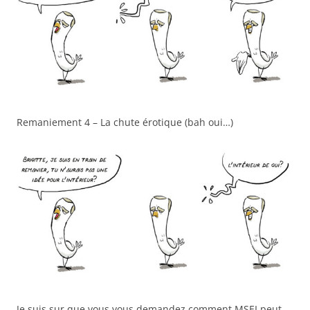
Remaniement 4 – La chute érotique (bah oui…)
Je suis sur que vous vous demandez comment MSEI peut