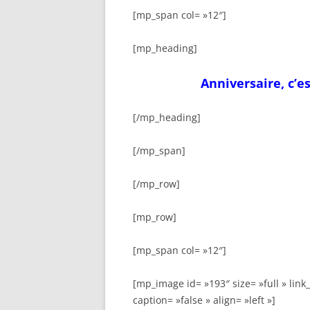
[mp_span col= »12″]
[mp_heading]
Anniversaire, c’e
[/mp_heading]
[/mp_span]
[/mp_row]
[mp_row]
[mp_span col= »12″]
[mp_image id= »193″ size= »full » link_
caption= »false » align= »left »]