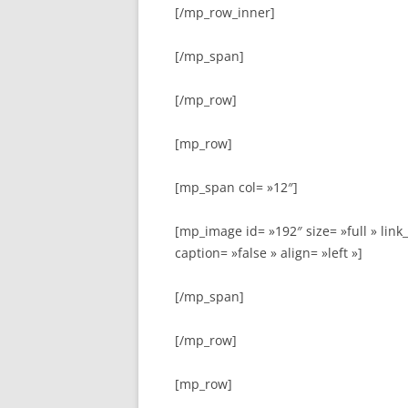
[/mp_row_inner]
[/mp_span]
[/mp_row]
[mp_row]
[mp_span col= »12″]
[mp_image id= »192″ size= »full » link_
caption= »false » align= »left »]
[/mp_span]
[/mp_row]
[mp_row]