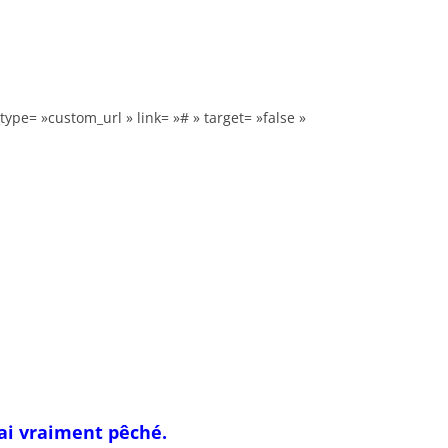
type= »custom_url » link= »# » target= »false »
’ai vraiment pêché.