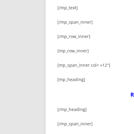
[/mp_text]
[/mp_span_inner]
[/mp_row_inner]
[mp_row_inner]
[mp_span_inner col= »12″]
[mp_heading]
R
[/mp_heading]
[/mp_span_inner]