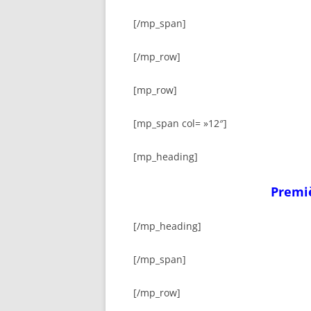
[/mp_span]
[/mp_row]
[mp_row]
[mp_span col= »12″]
[mp_heading]
Premiè
[/mp_heading]
[/mp_span]
[/mp_row]