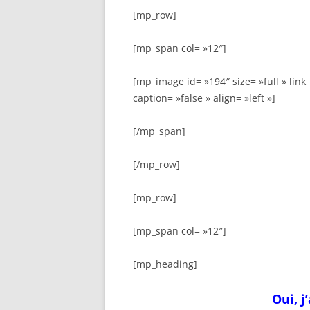
[mp_row]
[mp_span col= »12″]
[mp_image id= »194″ size= »full » link_
caption= »false » align= »left »]
[/mp_span]
[/mp_row]
[mp_row]
[mp_span col= »12″]
[mp_heading]
Oui, j