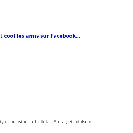
st cool les amis sur Facebook…
type= »custom_url » link= »# » target= »false »