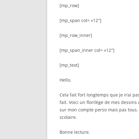
[mp_row]
[mp_span col= »12″]
[mp_row_inner]
[mp_span_inner col= »12″]
[mp_text]
Hello,
Cela fait fort longtemps que je n’ai pas
fait. Voici un florilège de mes dessins
sur mon compte perso mais pas tous. J
scolaire.
Bonne lecture.