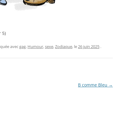
 5)
rquée avec
gag
,
Humour
,
sexe
,
Zodiaque
, le
26 juin 2025
.
B comme Bleu
→