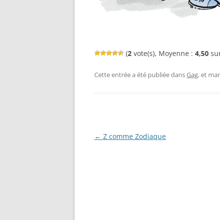
(
2
vote(s), Moyenne :
4,50
sur
Cette entrée a été publiée dans
Gag
, et ma
Navigation
←
Z comme Zodiaque
des
articles