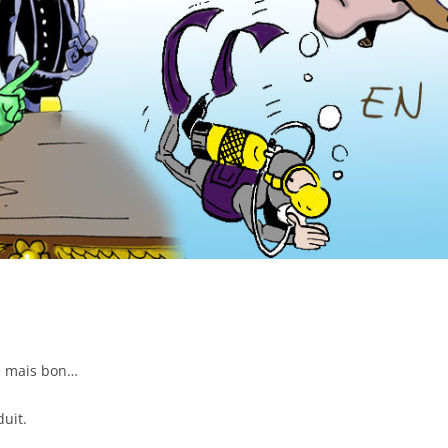
e mais bon…
duit.