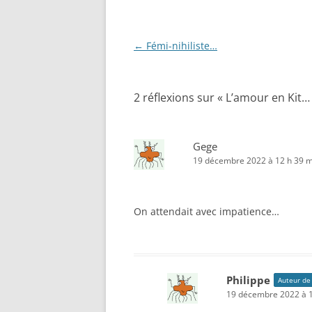
Navigation
←
Fémi-nihiliste…
des
articles
2 réflexions sur «
L’amour en Kit…
Gege
19 décembre 2022 à 12 h 39 m
On attendait avec impatience…
Philippe
Auteur de 
19 décembre 2022 à 1