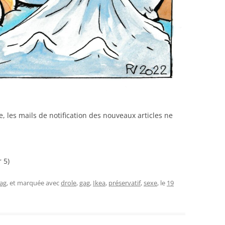
 les mails de notification des nouveaux articles ne
 5)
ag
, et marquée avec
drole
,
gag
,
Ikea
,
préservatif
,
sexe
, le
19