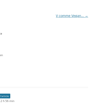
V comme Vegan…
→
»
in
l’article
2 h 56 min