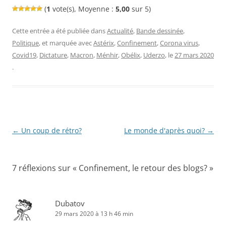
(
1
vote(s), Moyenne :
5,00
sur 5)
Cette entrée a été publiée dans
Actualité
,
Bande dessinée
,
Politique
, et marquée avec
Astérix
,
Confinement
,
Corona virus
,
Covid19
,
Dictature
,
Macron
,
Ménhir
,
Obélix
,
Uderzo
, le
27 mars 2020
.
Navigation
←
Un coup de rétro?
Le monde d'après quoi?
→
des
articles
7 réflexions sur «
Confinement, le retour des blogs?
»
Dubatov
29 mars 2020 à 13 h 46 min