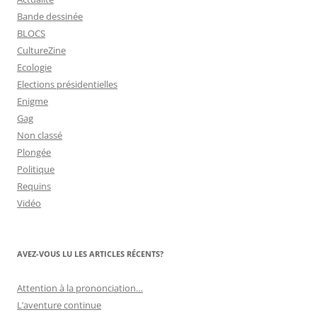
Bande dessinée
BLOCS
CultureZine
Ecologie
Elections présidentielles
Enigme
Gag
Non classé
Plongée
Politique
Requins
Vidéo
AVEZ-VOUS LU LES ARTICLES RÉCENTS?
Attention à la prononciation…
L’aventure continue