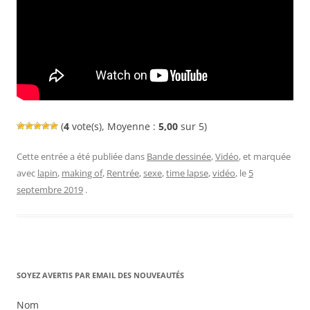
(
4
vote(s), Moyenne :
5,00
sur 5)
Cette entrée a été publiée dans
Bande dessinée
,
Vidéo
, et marquée
avec
lapin
,
making of
,
Rentrée
,
sexe
,
time lapse
,
vidéo
, le
5
septembre 2019
.
SOYEZ AVERTIS PAR EMAIL DES NOUVEAUTÉS
Nom