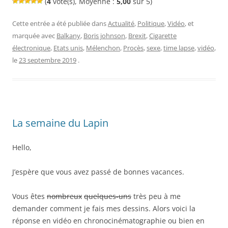
(
4
vote(s), Moyenne :
5,00
sur 5)
Cette entrée a été publiée dans
Actualité
,
Politique
,
Vidéo
, et
marquée avec
Balkany
,
Boris johnson
,
Brexit
,
Cigarette
électronique
,
Etats unis
,
Mélenchon
,
Procès
,
sexe
,
time lapse
,
vidéo
,
le
23 septembre 2019
.
La semaine du Lapin
Hello,
J’espère que vous avez passé de bonnes vacances.
Vous êtes
nombreux
quelques-uns
très peu à me
demander comment je fais mes dessins. Alors voici la
réponse en vidéo en chronocinématographie ou bien en