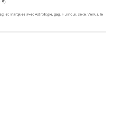
 5)
ag
, et marquée avec
Astrologie
,
gag
,
Humour
,
sexe
,
Vénus
, le