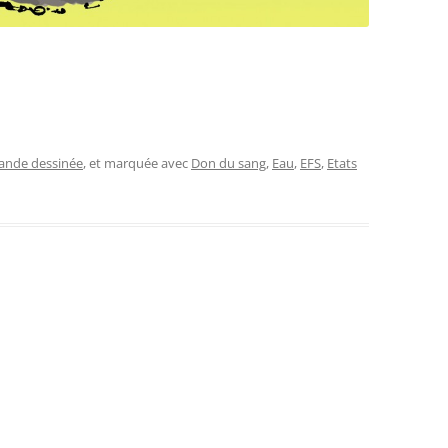
ande dessinée
, et marquée avec
Don du sang
,
Eau
,
EFS
,
Etats