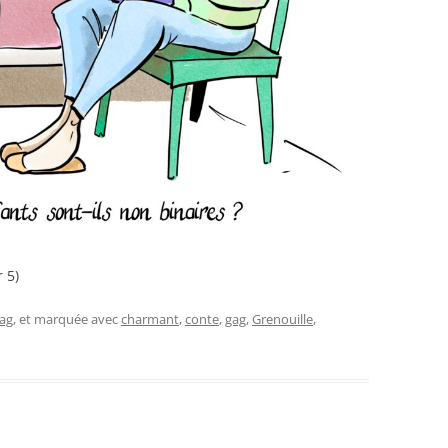
 5)
ag
, et marquée avec
charmant
,
conte
,
gag
,
Grenouille
,