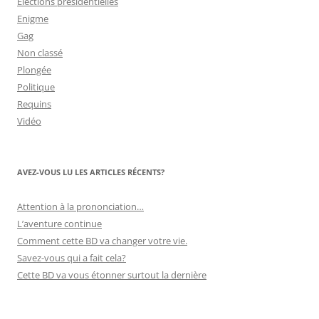
Elections présidentielles
Enigme
Gag
Non classé
Plongée
Politique
Requins
Vidéo
AVEZ-VOUS LU LES ARTICLES RÉCENTS?
Attention à la prononciation…
L’aventure continue
Comment cette BD va changer votre vie.
Savez-vous qui a fait cela?
Cette BD va vous étonner surtout la dernière