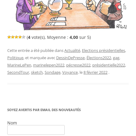
(
4
vote(s), Moyenne :
4,00
sur 5)
Cette entrée a été publiée dans
Actualité
,
Elections présidentielles
,
Politique
, et marquée avec
DessinDePresse
,
Élections2022
,
gag
,
MarineLePen
,
marinelepen2022
,
pécresse2022
,
présidentielle2022
,
SecondTour
,
sketch
,
Sondage
,
Voyance
, le
8 février 2022
.
SOYEZ AVERTIS PAR EMAIL DES NOUVEAUTÉS
Nom