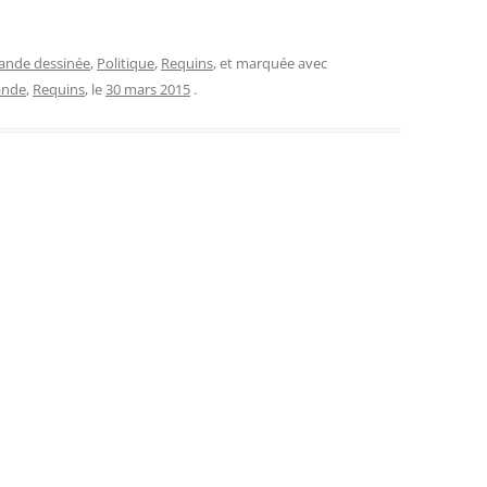
ande dessinée
,
Politique
,
Requins
, et marquée avec
ande
,
Requins
, le
30 mars 2015
.