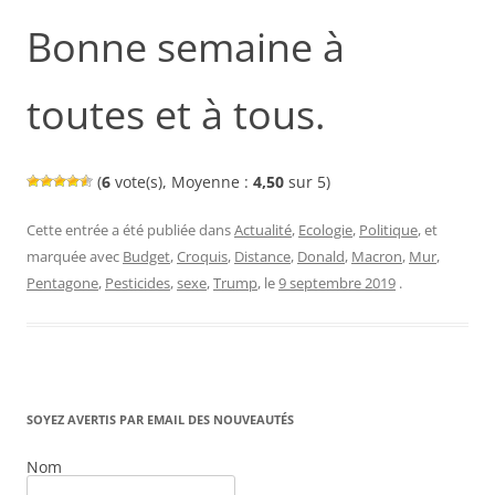
Bonne semaine à
toutes et à tous.
(
6
vote(s), Moyenne :
4,50
sur 5)
Cette entrée a été publiée dans
Actualité
,
Ecologie
,
Politique
, et
marquée avec
Budget
,
Croquis
,
Distance
,
Donald
,
Macron
,
Mur
,
Pentagone
,
Pesticides
,
sexe
,
Trump
, le
9 septembre 2019
.
SOYEZ AVERTIS PAR EMAIL DES NOUVEAUTÉS
Nom