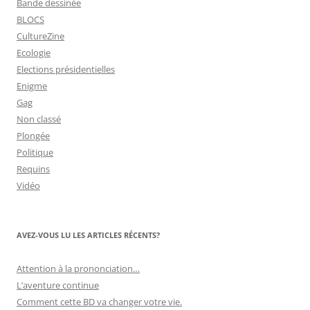
Bande dessinée
BLOCS
CultureZine
Ecologie
Elections présidentielles
Enigme
Gag
Non classé
Plongée
Politique
Requins
Vidéo
AVEZ-VOUS LU LES ARTICLES RÉCENTS?
Attention à la prononciation…
L’aventure continue
Comment cette BD va changer votre vie.