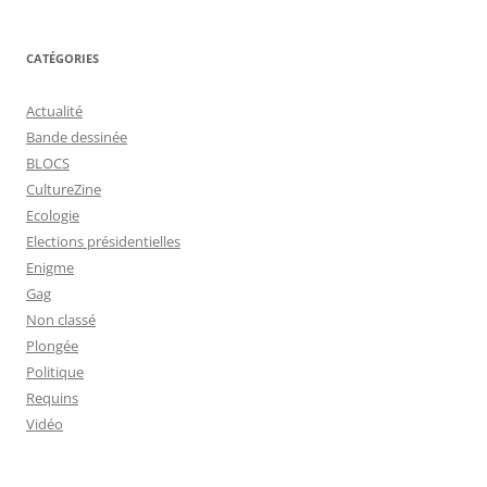
CATÉGORIES
Actualité
Bande dessinée
BLOCS
CultureZine
Ecologie
Elections présidentielles
Enigme
Gag
Non classé
Plongée
Politique
Requins
Vidéo