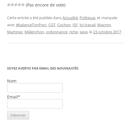
(Pas encore de vote)
Cette entrée a été publiée dans
Actualité
,
Politique
, et marquée
avec
#balanceTonPorc
,
CGT
,
Cochon
,
ISF
,
loi travail
,
Macron
,
Martinez
,
Mélenchon
,
ordonnance
,
riche
,
sexe
, le
23 octobre 2017
.
SOYEZ AVERTIS PAR EMAIL DES NOUVEAUTÉS
Nom
Email*