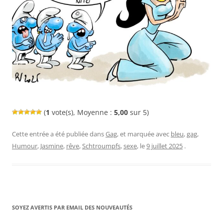
(
1
vote(s), Moyenne :
5,00
sur 5)
Cette entrée a été publiée dans
Gag
, et marquée avec
bleu
,
gag
,
Humour
,
Jasmine
,
rêve
,
Schtroumpfs
,
sexe
, le
9 juillet 2025
.
SOYEZ AVERTIS PAR EMAIL DES NOUVEAUTÉS