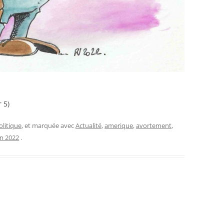
 5)
olitique
, et marquée avec
Actualité
,
amerique
,
avortement
,
in 2022
.