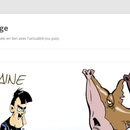
ge
, en lien avec l'actualité (ou pas).
Aller
au
contenu