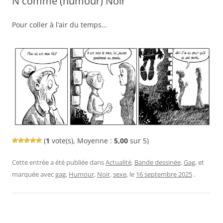
N comme (humour) Noir
Pour coller à l’air du temps…
(
1
vote(s), Moyenne :
5,00
sur 5)
Cette entrée a été publiée dans
Actualité
,
Bande dessinée
,
Gag
, et
marquée avec
gag
,
Humour
,
Noir
,
sexe
, le
16 septembre 2025
.