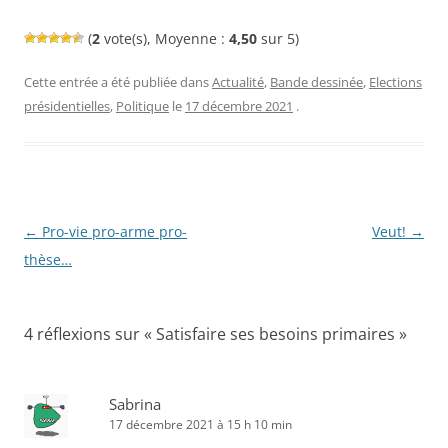
(
2
vote(s), Moyenne :
4,50
sur 5)
Cette entrée a été publiée dans
Actualité
,
Bande dessinée
,
Elections
présidentielles
,
Politique
le
17 décembre 2021
.
Navigation
←
Pro-vie pro-arme pro-
Veut!
→
des
thèse…
articles
4 réflexions sur «
Satisfaire ses besoins primaires
»
Sabrina
17 décembre 2021 à 15 h 10 min