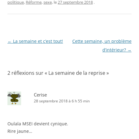
politique
,
Réforme
,
sexe
, le
27 septembre 2018
.
Navigation
←
La semaine et c’est tout!
Cette semaine, un problème
des
d’intérieur?
→
articles
2 réflexions sur «
La semaine de la reprise
»
Cerise
28 septembre 2018 à 6 h 55 min
Oulala MSEI devient cynique.
Rire jaune…