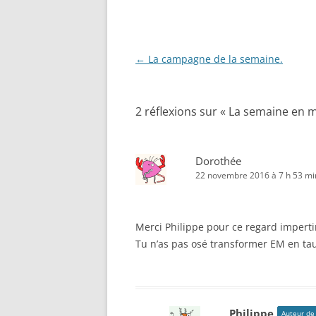
Navigation
←
La campagne de la semaine.
des
articles
2 réflexions sur «
La semaine en 
Dorothée
22 novembre 2016 à 7 h 53 mi
Merci Philippe pour ce regard impertin
Tu n’as pas osé transformer EM en tau
Philippe
Auteur de 