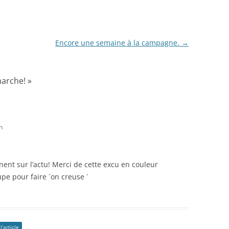
Encore une semaine à la campagne.
→
marche!
»
n
ent sur l’actu! Merci de cette excu en couleur
pe pour faire ´on creuse ´
l’article